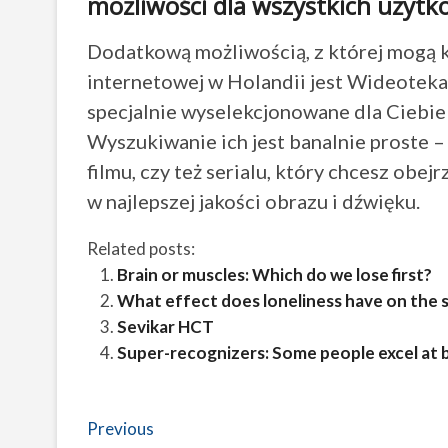
możliwości dla wszystkich użyt
Dodatkową możliwością, z której mogą k
internetowej w Holandii jest Wideoteka.
specjalnie wyselekcjonowane dla Ciebie n
Wyszukiwanie ich jest banalnie proste – 
filmu, czy też serialu, który chcesz obe
w najlepszej jakości obrazu i dźwięku.
Related posts:
Brain or muscles: Which do we lose first?
What effect does loneliness have on the 
Sevikar HCT
Super-recognizers: Some people excel at 
Post
Previous
Previous